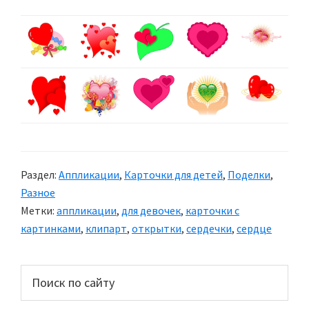
Раздел:
Аппликации
,
Карточки для детей
,
Поделки
,
Разное
Метки:
аппликации
,
для девочек
,
карточки с
картинками
,
клипарт
,
открытки
,
сердечки
,
сердце
Основной
Поиск
по
сайдбар
сайту