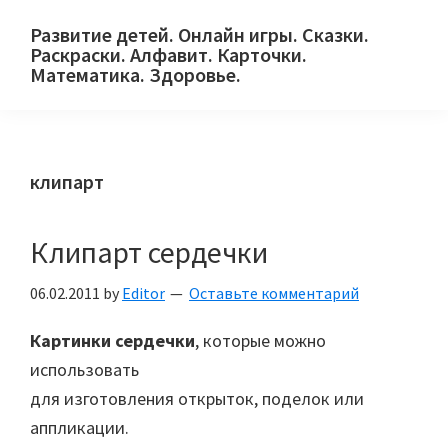
Skip
Skip
Skip
Развитие детей. Онлайн игры. Сказки.
to
to
to
Раскраски. Алфавит. Карточки.
primary
main
primary
Математика. Здоровье.
Сайт
navigation
content
sidebar
для
детей
клипарт
и
их
родителей.
Клипарт сердечки
06.02.2011
by
Editor
Оставьте комментарий
Картинки сердечки
, которые можно
использовать
для изготовления открыток, поделок или
аппликации.