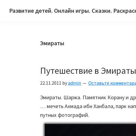
Skip
Skip
Skip
Развитие детей. Онлайн игры. Сказки. Раскрас
to
to
to
Сайт
primary
main
primary
для
navigation
content
sidebar
детей
Эмираты
и
их
родителей.
Путешествие в Эмираты
22.11.2011
by
admin
Оставьте комментар
Эмираты. Шаржа. Памятник Корану и др
… мечеть Ахмада ибн Ханбала, парк на
путных фотографий.