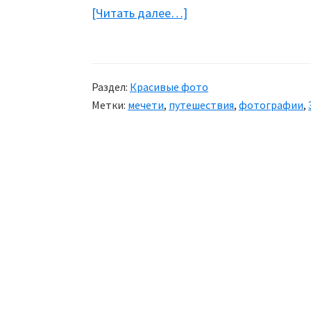
[Читать далее…]
about
Путешествие
в
Эмираты
Раздел:
Красивые фото
в
Метки:
мечети
,
путешествия
,
фотографии
,
фотографиях