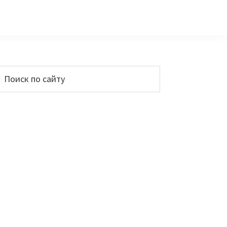
Основной
Поиск
по
сайдбар
айту