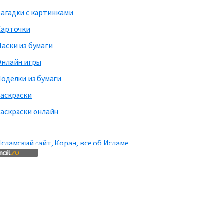
агадки с картинками
Карточки
аски из бумаги
Онлайн игры
оделки из бумаги
Раскраски
аскраски онлайн
сламский сайт, Коран, все об Исламе