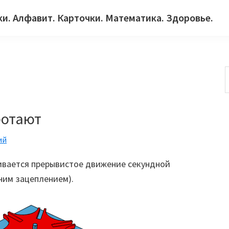
ки. Алфавит. Карточки. Математика. Здоровье.
с
ботают
ий
чивается прерывистое движение секундной
ним зацеплением).