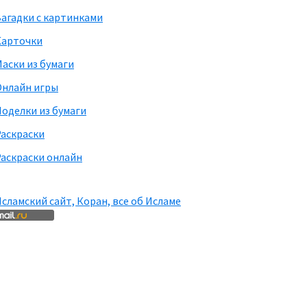
агадки с картинками
Карточки
аски из бумаги
Онлайн игры
оделки из бумаги
Раскраски
аскраски онлайн
сламский сайт, Коран, все об Исламе