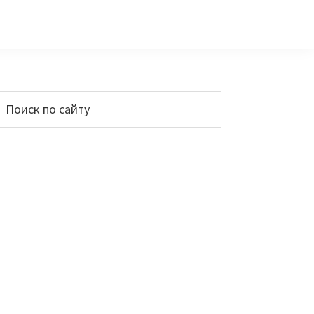
Основной
Поиск
по
сайдбар
айту