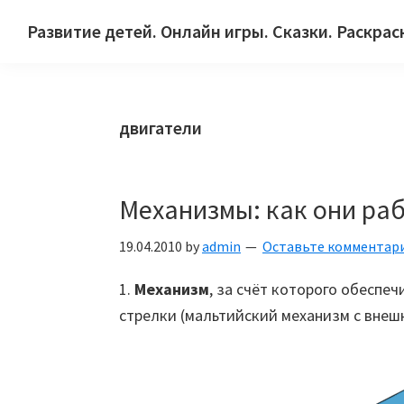
Skip
Skip
Skip
Развитие детей. Онлайн игры. Сказки. Раскрас
to
to
to
Сайт
primary
main
primary
для
navigation
content
sidebar
детей
двигатели
и
их
родителей.
Механизмы: как они ра
19.04.2010
by
admin
Оставьте комментар
1.
Механизм
, за счёт которого обеспе
стрелки (мальтийский механизм с внеш