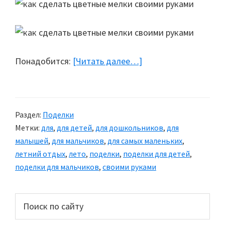
Понадобится:
[Читать далее…]
about
Сделай
сам:
Цветные
Раздел:
Поделки
мелки
Метки:
для
,
для детей
,
для дошкольников
,
для
малышей
,
для мальчиков
,
для самых маленьких
,
летний отдых
,
лето
,
поделки
,
поделки для детей
,
поделки для мальчиков
,
своими руками
Основной
Поиск
по
сайдбар
сайту