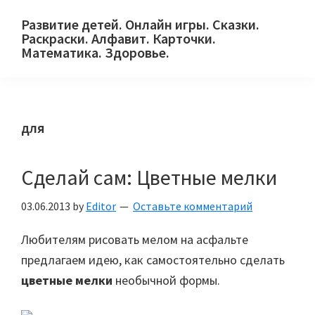
Skip
Skip
Skip
Развитие детей. Онлайн игры. Сказки.
to
to
to
Раскраски. Алфавит. Карточки.
primary
main
primary
Математика. Здоровье.
Сайт
navigation
content
sidebar
для
детей
для
и
их
родителей.
Сделай сам: Цветные мелки
03.06.2013
by
Editor
Оставьте комментарий
Любителям рисовать мелом на асфальте
предлагаем идею, как самостоятельно сделать
цветные мелки
необычной формы.