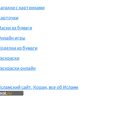
агадки с картинками
Карточки
аски из бумаги
Онлайн игры
оделки из бумаги
Раскраски
аскраски онлайн
сламский сайт, Коран, все об Исламе