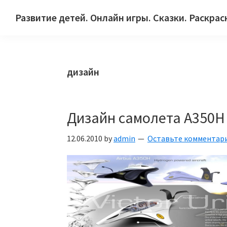
Skip
Skip
Skip
Развитие детей. Онлайн игры. Сказки. Раскрас
to
to
to
Сайт
primary
main
primary
для
navigation
content
sidebar
детей
дизайн
и
их
родителей.
Дизайн самолета A350H
12.06.2010
by
admin
Оставьте комментар