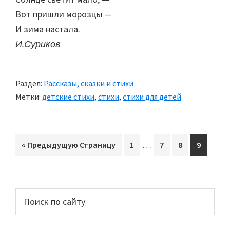
Вот пришли морозцы —
И зима настала.
И.Суриков
Раздел:
Рассказы, сказки и стихи
Метки:
детские стихи
,
стихи
,
стихи для детей
Interim
…
«
Перейти
Предыдущую Страницу
Перейти
1
Перейти
7
Перейти
8
Перейти
9
pages
на
на
на
на
на
omitted
страницу
страницу
страницу
страниц
Основной
Поиск
по
сайдбар
сайту