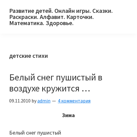
Skip
Skip
Skip
Развитие детей. Онлайн игры. Сказки.
to
to
to
Раскраски. Алфавит. Карточки.
primary
main
primary
Математика. Здоровье.
Сайт
navigation
content
sidebar
для
детей
детские стихи
и
их
родителей.
Белый снег пушистый в
воздухе кружится …
09.11.2010
by
admin
4 комментария
Зима
Белый снег пушистый