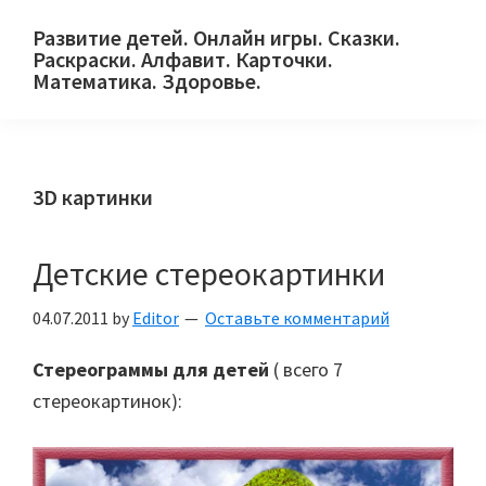
Skip
Skip
Skip
Развитие детей. Онлайн игры. Сказки.
to
to
to
Раскраски. Алфавит. Карточки.
primary
main
primary
Математика. Здоровье.
Сайт
navigation
content
sidebar
для
детей
3D картинки
и
их
родителей.
Детские стереокартинки
04.07.2011
by
Editor
Оставьте комментарий
Стереограммы для детей
( всего 7
стереокартинок):