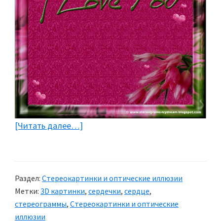
[Читать далее…]
about
Стереокартинки:
Сердечки
Раздел:
Стереокартинки и оптические иллюзии
Метки:
3D картинки
,
сердечки
,
сердце
,
стереограммы
,
Стереокартинки и оптические
иллюзии