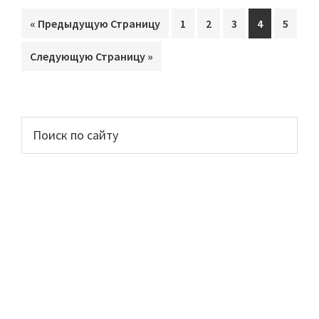
«
Перейти
Предыдущую Страницу
Перейти
1
Перейти
2
Перейти
3
Перейти
4
Перей
5
на
на
на
на
на
на
Перейти
Следующую Страницу »
страницу
страницу
страницу
страницу
стран
на
Основной
Поиск
по
сайдбар
сайту