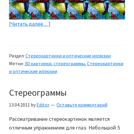
[Читать далее…]
about
Стереокартинки
для
детей
Раздел:
Стереокартинки и оптические иллюзии
Метки:
3D картинки
,
стереограммы
,
Стереокартинки
и оптические иллюзии
Стереограммы
13.04.2011
by
Editor
Оставьте комментарий
Рассматривание стереокартинок является
отличным упражнением для глаз. Небольшой 5