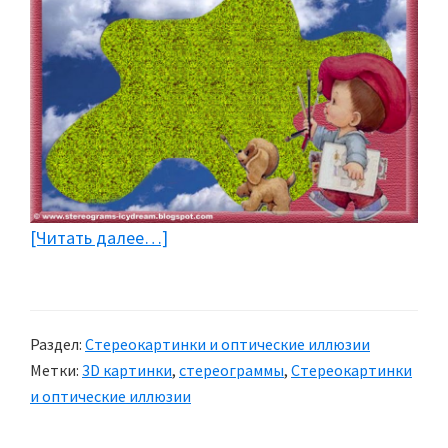
[Читать далее…]
about
Детские
стереокартинки
Раздел:
Стереокартинки и оптические иллюзии
Метки:
3D картинки
,
стереограммы
,
Стереокартинки
и оптические иллюзии