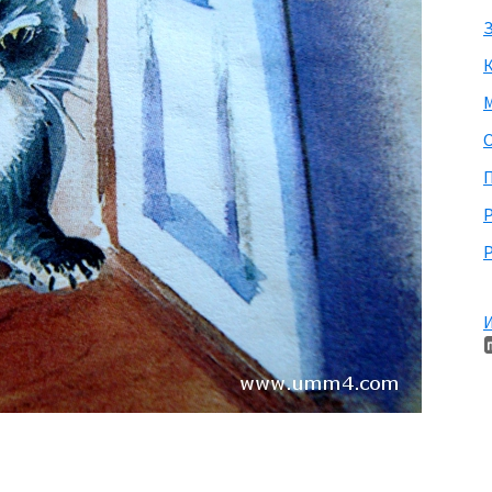
З
М
П
Р
И