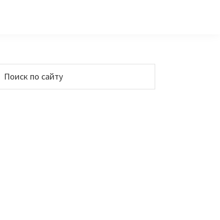
Основной
Поиск
по
сайдбар
айту