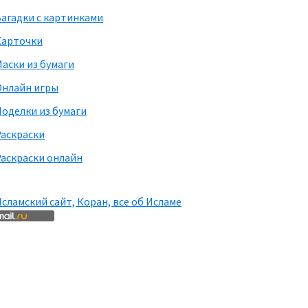
агадки с картинками
Карточки
аски из бумаги
Онлайн игры
оделки из бумаги
Раскраски
аскраски онлайн
сламский сайт, Коран, все об Исламе