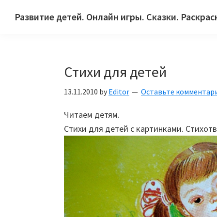
Skip
Skip
Skip
Развитие детей. Онлайн игры. Сказки. Раскрас
to
to
to
Сайт
primary
main
primary
для
navigation
content
sidebar
детей
Стихи для детей
и
их
13.11.2010
by
Editor
Оставьте комментар
родителей.
Читаем детям.
Стихи для детей с картинками. Стихот