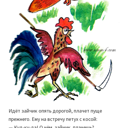
Идёт зайчик опять дорогой, плачет пуще
прежнего. Eму на встречу петух с косой:
— Куд-ку-да! O чём, зайчик, плачешь?