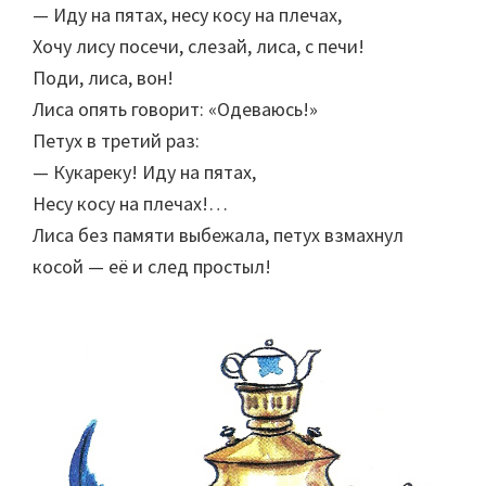
— Иду на пятах, несу косу на плечах,
Хочу лису посечи, слезай, лиса, с печи!
Поди, лиса, вон!
Лиса опять говорит: «Одеваюсь!»
Петух в третий раз:
— Кукареку! Иду на пятах,
Несу косу на плечах!…
Лиса без памяти выбежала, петух взмахнул
косой — её и след простыл!