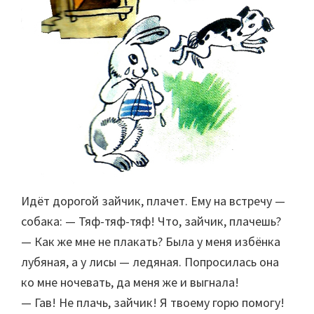
Идёт дорогой зайчик, плачет. Ему на встречу —
собака: — Тяф-тяф-тяф! Что, зайчик, плачешь?
— Как же мне не плакать? Была у меня избёнка
лубяная, а у лисы — ледяная. Попросилась она
ко мне ночевать, да меня же и выгнала!
— Гав! Не плачь, зайчик! Я твоему горю помогу!