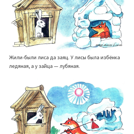
Жили-были лиса да заяц. У лисы была избёнка
ледяная, а у зайца — лубяная.