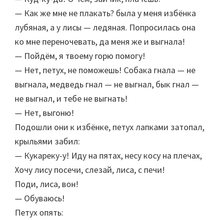
— Как же мне не плакать? была у меня избёнка
лубяная, а у лисы — ледяная. Попросилась она
ко мне переночевать, да меня же и выгнала!
— Пойдём, я твоему горю помогу!
— Нет, петух, не поможешь! Собака гнала — не
выгнала, медведь гнал — не выгнал, бык гнал —
не выгнал, и тебе не выгнать!
— Нет, выгоню!
Подошли они к избёнке, петух лапками затопал,
крыльями забил:
— Кукареку-у! Иду на пятах, несу косу на плечах,
Хочу лису посечи, слезай, лиса, с печи!
Поди, лиса, вон!
— Обуваюсь!
Петух опять: