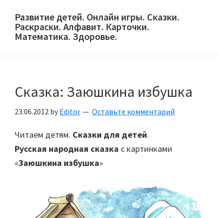
Skip
Skip
Skip
Развитие детей. Онлайн игры. Сказки.
to
to
to
Раскраски. Алфавит. Карточки.
primary
main
primary
Математика. Здоровье.
Сайт
navigation
content
sidebar
для
детей
Сказка: Заюшкина избушка
и
их
23.06.2012
by
Editor
Оставьте комментарий
родителей.
Читаем детям.
Сказки для детей
.
Русская народная сказка
с картинками
«
Заюшкина избушка
»