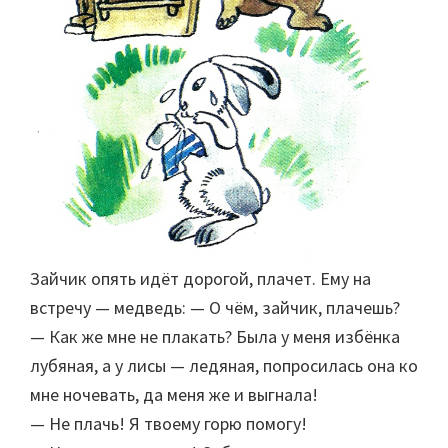
Зайчик опять идёт дорогой, плачет. Ему на
встречу — медведь: — О чём, зайчик, плачешь?
— Как же мне не плакать? Была у меня избёнка
лубяная, а у лисы — ледяная, попросилась она ко
мне ночевать, да меня же и выгнала!
— Не плачь! Я твоему горю помогу!