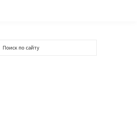
Основной
Поиск
по
сайдбар
айту