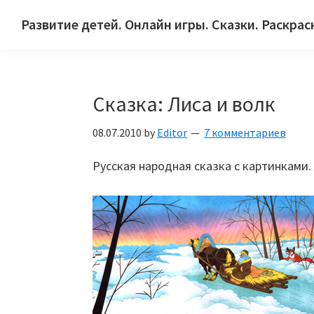
Skip
Skip
Skip
Развитие детей. Онлайн игры. Сказки. Раскрас
to
to
to
Сайт
primary
main
primary
для
navigation
content
sidebar
детей
Сказка: Лиса и волк
и
их
08.07.2010
by
Editor
7 комментариев
родителей.
Русская народная сказка с картинками. 