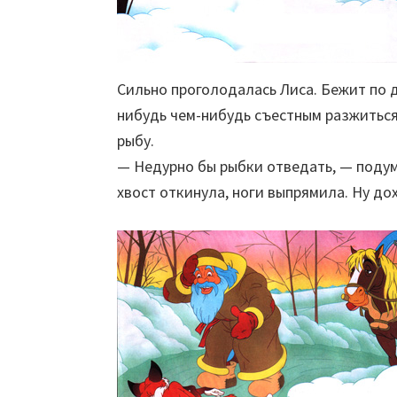
Сильно проголодалась Лиса. Бежит по д
нибудь чем-нибудь съестным разжиться
рыбу.
— Недурно бы рыбки отведать, — подума
хвост откинула, ноги выпрямила. Ну дох