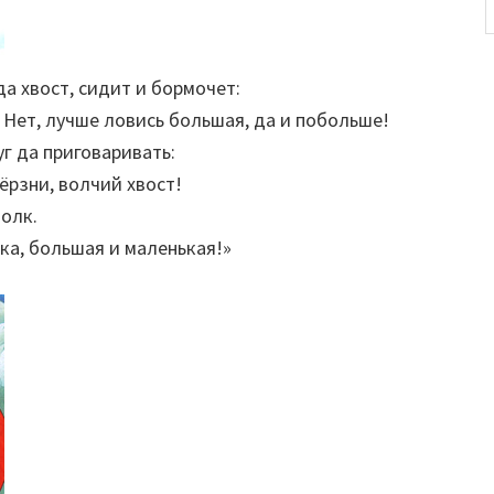
да хвост, сидит и бормочет:
 Нет, лучше ловись большая, да и побольше!
уг да приговаривать:
ёрзни, волчий хвост!
олк.
бка, большая и маленькая!»