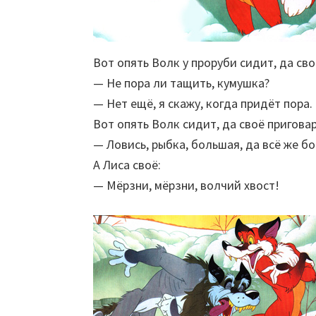
Вот опять Волк у проруби сидит, да сво
— Не пора ли тащить, кумушка?
— Нет ещё, я скажу, когда придёт пора.
Вот опять Волк сидит, да своё пригова
— Ловись, рыбка, большая, да всё же б
А Лиса своё:
— Мёрзни, мёрзни, волчий хвост!