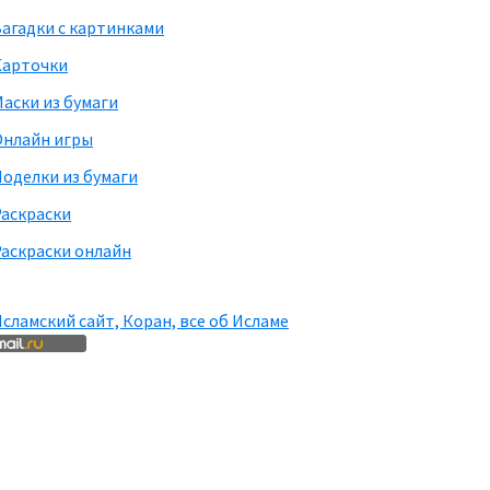
агадки с картинками
Карточки
аски из бумаги
Онлайн игры
оделки из бумаги
Раскраски
аскраски онлайн
сламский сайт, Коран, все об Исламе