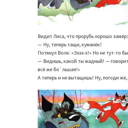
Видит Лиса, что прорубь хорошо замёрз
— Ну, теперь тащи, куманёк!
Потянул Волк: «Ээээ-х!» Но не тут-то бы
— Видишь, какой ты жадный! — говорит 
всё же бо`льшая!»
A теперь и не вытащишь! Ну, погоди же,