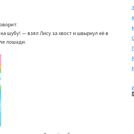
З
оворит:
М
на шубу! — взял Лису за хвост и швырнул её в
дле лошади.
П
Р
И