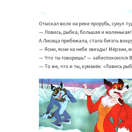
Отыскал волк на реке прорубь, сунул ту
— Ловись, рыбка, большая и маленькая!
А Лисица прибежала, стала бегать вокр
— Ясни, ясни на небе звезды! Мёрзни, м
— Что ты говоришь? — забеспокоился В
— То же, что и ты, куманёк: «Ловись ры