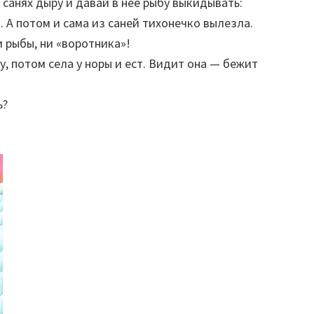
санях дыру и давай в неё рыбу выкидывать:
. А потом и сама из саней тихонечко вылезла.
 рыбы, ни «воротника»!
у, потом села у норы и ест. Видит она — бежит
ь?