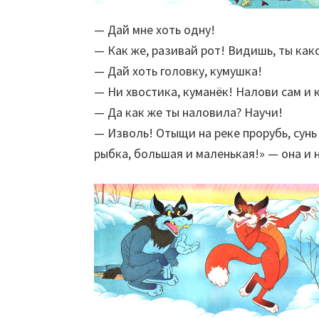
— Дай мне хоть одну!
— Как же, разивай рот! Видишь, ты како
— Дай хоть головку, кумушка!
— Ни хвостика, куманёк! Налови сам и 
— Да как же ты наловила? Научи!
— Изволь! Отыщи на реке прорубь, сунь 
рыбка, большая и маленькая!» — она и 