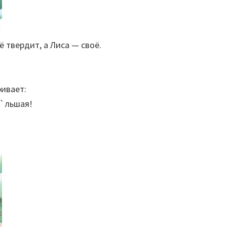
ё твердит, а Лиса — своё.
ривает:
о`льшая!