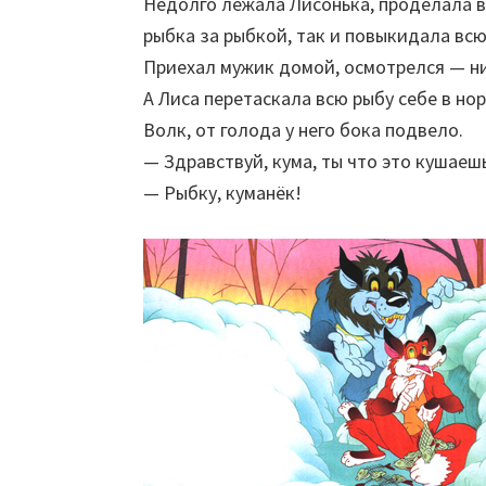
Недолго лежала Лисонька, проделала в 
рыбка за рыбкой, так и повыкидала всю
Приехал мужик домой, осмотрелся — ни
А Лиса перетаскала всю рыбу себе в нор
Волк, от голода у него бока подвело.
— Здравствуй, кума, ты что это кушаеш
— Рыбку, куманёк!