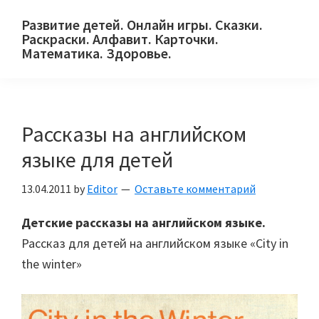
Skip
Skip
Skip
Развитие детей. Онлайн игры. Сказки.
to
to
to
Раскраски. Алфавит. Карточки.
primary
main
primary
Математика. Здоровье.
Сайт
navigation
content
sidebar
для
детей
Рассказы на английском
и
их
языке для детей
родителей.
13.04.2011
by
Editor
Оставьте комментарий
Детские рассказы на английском языке.
Рассказ для детей на английском языке «City in
the winter»