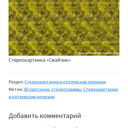
Стереокартинка «Смайлик»
Раздел:
Стереокартинки и оптические иллюзии
Метки:
3D картинки
,
стереограммы
,
Стереокартинки
и оптические иллюзии
Добавить комментарий
Reader
Interactions