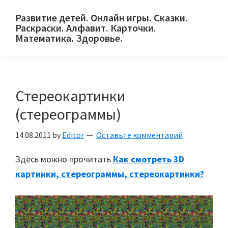
Skip
Skip
Skip
Развитие детей. Онлайн игры. Сказки.
to
to
to
Раскраски. Алфавит. Карточки.
primary
main
primary
Математика. Здоровье.
Сайт
navigation
content
sidebar
для
детей
Стереокартинки
и
их
(стереограммы)
родителей.
14.08.2011
by
Editor
Оставьте комментарий
Здесь можно прочитать
Как смотреть 3D
картинки, стереограммы, стереокартинки?