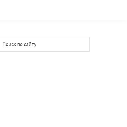
Основной
Поиск
по
сайдбар
айту