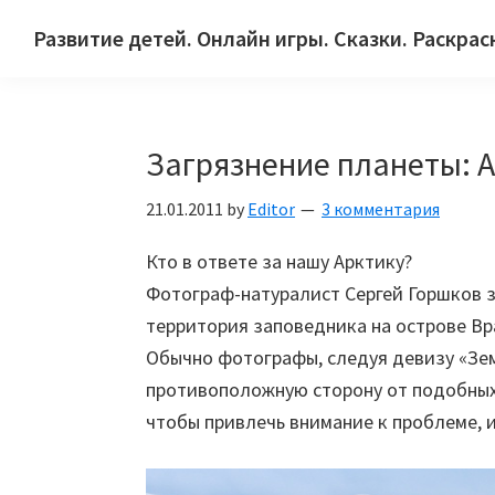
Skip
Skip
Skip
Развитие детей. Онлайн игры. Сказки. Раскрас
to
to
to
Сайт
primary
main
primary
для
navigation
content
sidebar
детей
Загрязнение планеты: А
и
их
21.01.2011
by
Editor
3 комментария
родителей.
Кто в ответе за нашу Арктику?
Фотограф-натуралист Сергей Горшков з
территория заповедника на острове Вр
Обычно фотографы, следуя девизу «Зем
противоположную сторону от подобных
чтобы привлечь внимание к проблеме, и