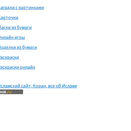
агадки с картинками
Карточки
аски из бумаги
Онлайн игры
оделки из бумаги
Раскраски
аскраски онлайн
сламский сайт, Коран, все об Исламе