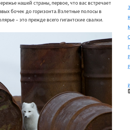
ережье нашей страны, первое, что вас встречает
З
авых бочек до горизонта.Взлетные полосы в
олярье – это прежде всего гигантские свалки.
М
П
Р
И