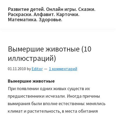
Skip
Skip
Skip
Развитие детей. Онлайн игры. Сказки.
to
to
to
Раскраски. Алфавит. Карточки.
primary
main
primary
Математика. Здоровье.
Сайт
navigation
content
sidebar
для
детей
Вымершие животные (10
и
их
иллюстраций)
родителей.
01.11.2010
by
Editor
1 комментарий
Вымершие животные
При появлении одних живых существ их
предшественники исчезали. Иногда причины
вымирания были вполне естественны: менялись
климат и растительность, в места обитания