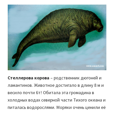
Стеллерова корова
– родственник дюгоней и
ламантинов. Животное достигало в длину 8 м и
весило почти 6т! Обитала эта громадина в
холодных водах северной части Тихого океана и
питалась водорослями. Моряки очень ценили её