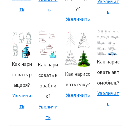
Увеличит
у?
ть
ть
ь
Увеличить
Как нарис
Как нари
Как нари
овать авт
Как нарисо
совать р
совать к
омобиль?
вать ёлку?
ыцаря?
орабли
Увеличит
Увеличить
Увеличи
к?
ь
ть
Увеличи
ть