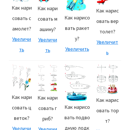
Как нари
Как нари
Как нарис
Как нарисо
совать с
совать м
овать вер
вать ракет
амолет?
ашину?
толет?
у?
Увеличи
Увеличи
Увеличит
Увеличить
ть
ть
ь
Как нари
Как нари
Как нарис
Как нарисо
совать ц
совать г
овать тор
вать подво
веток?
риб?
т?
дную лодк
Увеличи
Увеличи