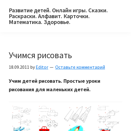
Skip
Skip
Skip
Развитие детей. Онлайн игры. Сказки.
to
to
to
Раскраски. Алфавит. Карточки.
primary
main
primary
Математика. Здоровье.
Сайт
navigation
content
sidebar
для
детей
Учимся рисовать
и
их
18.09.2011
by
Editor
Оставьте комментарий
родителей.
Учим детей рисовать. Простые уроки
рисования для маленьких детей.