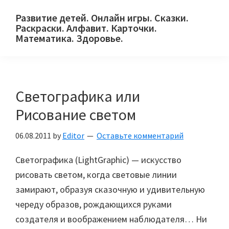
Skip
Skip
Skip
Развитие детей. Онлайн игры. Сказки.
to
to
to
Раскраски. Алфавит. Карточки.
primary
main
primary
Математика. Здоровье.
Сайт
navigation
content
sidebar
для
детей
Светографика или
и
их
Рисование светом
родителей.
06.08.2011
by
Editor
Оставьте комментарий
Светографика (LightGraphic) — искусство
рисовать светом, когда световые линии
замирают, образуя сказочную и удивительную
череду образов, рождающихся руками
создателя и воображением наблюдателя… Ни