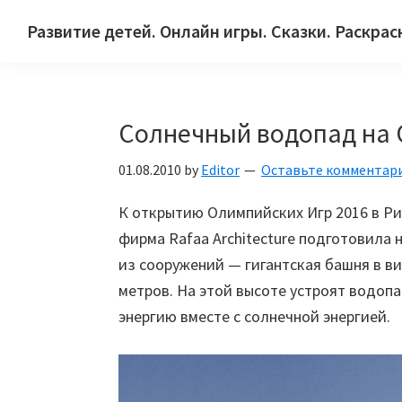
Skip
Skip
Skip
Развитие детей. Онлайн игры. Сказки. Раскрас
to
to
to
Сайт
primary
main
primary
для
navigation
content
sidebar
детей
Солнечный водопад на 
и
их
01.08.2010
by
Editor
Оставьте комментар
родителей.
К открытию Олимпийских Игр 2016 в Р
фирма Rafaa Architecture подготовила
из сооружений — гигантская башня в в
метров. На этой высоте устроят водоп
энергию вместе с солнечной энергией.