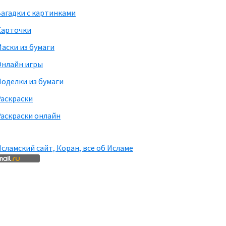
агадки с картинками
Карточки
аски из бумаги
Онлайн игры
оделки из бумаги
Раскраски
аскраски онлайн
сламский сайт, Коран, все об Исламе