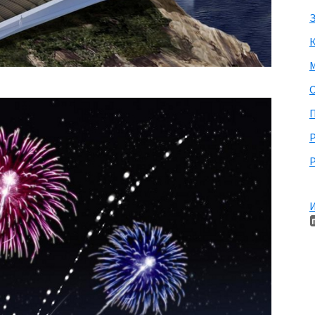
З
М
П
Р
И