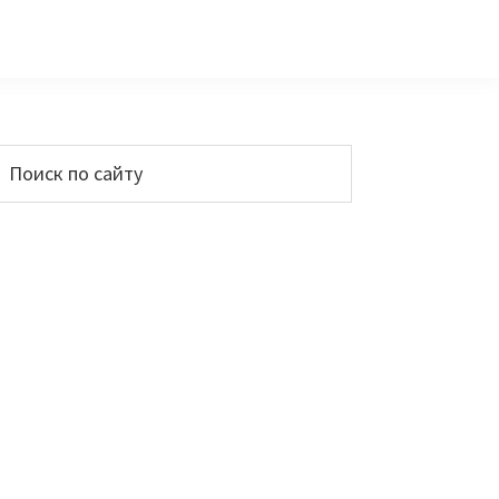
Основной
Поиск
по
сайдбар
айту