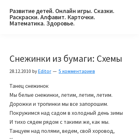
Skip
Skip
Skip
Развитие детей. Онлайн игры. Сказки.
to
to
to
Раскраски. Алфавит. Карточки.
primary
main
primary
Математика. Здоровье.
Сайт
navigation
content
sidebar
для
детей
Снежинки из бумаги: Схемы
и
их
28.12.2010
by
Editor
5 комментариев
родителей.
Танец снежинок
Мы белые снежинки, летим, летим, летим.
Дорожки и тропинки мы все запорошим.
Покружимся над садом в холодный день зимы
И тихо сядем рядом с такими же, как мы.
Танцуем над полями, ведем, свой хоровод,