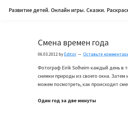
Skip
Skip
Skip
Развитие детей. Онлайн игры. Сказки. Раскрас
to
to
to
Сайт
primary
main
primary
для
navigation
content
sidebar
детей
Смена времен года
и
их
06.03.2012
by
Editor
Оставьте комментар
родителей.
Фотограф Eirik Solheim каждый день в т
снимки природы из своего окна. Затем 
можем посмотреть, как происходит смен
Один год за две минуты