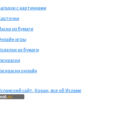
агадки с картинками
Карточки
аски из бумаги
Онлайн игры
оделки из бумаги
Раскраски
аскраски онлайн
сламский сайт, Коран, все об Исламе