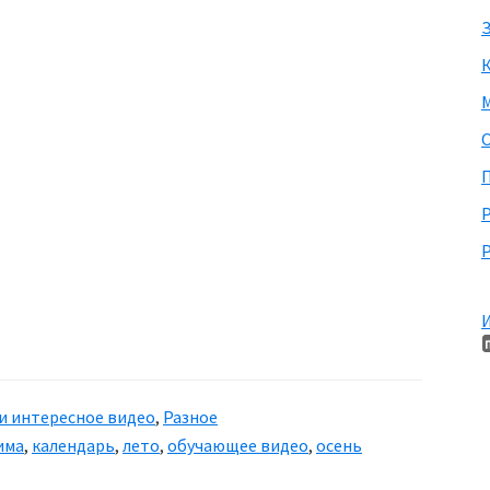
З
М
П
Р
И
и интересное видео
,
Разное
има
,
календарь
,
лето
,
обучающее видео
,
осень