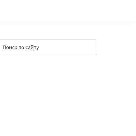
Основной
Поиск
по
сайдбар
айту