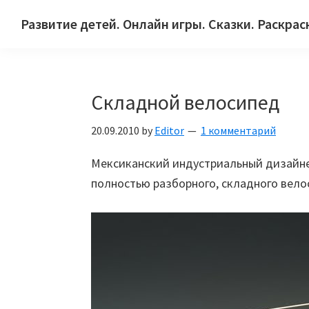
Skip
Skip
Skip
Развитие детей. Онлайн игры. Сказки. Раскрас
to
to
to
Сайт
primary
main
primary
для
navigation
content
sidebar
детей
Складной велосипед
и
их
20.09.2010
by
Editor
1 комментарий
родителей.
Мексиканский индустриальный дизайнер
полностью разборного, складного вело