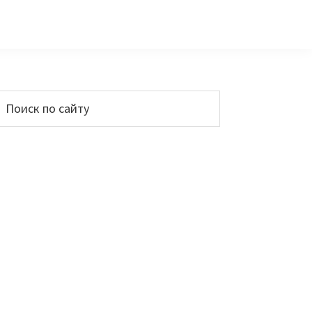
Основной
Поиск
по
сайдбар
айту