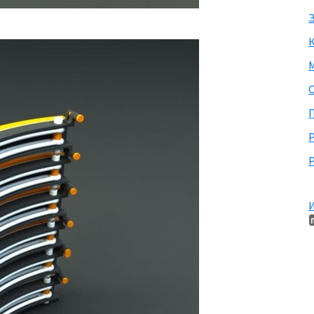
З
М
П
Р
И