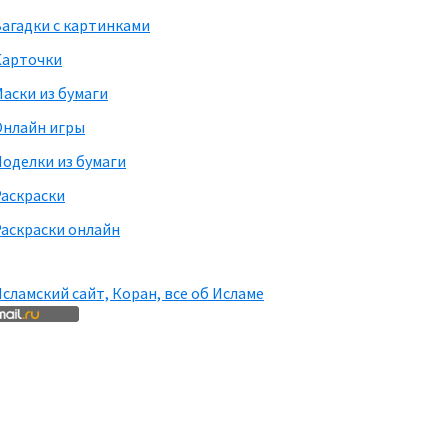
агадки с картинками
Карточки
аски из бумаги
Онлайн игры
оделки из бумаги
Раскраски
аскраски онлайн
сламский сайт, Коран, все об Исламе