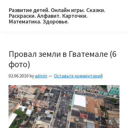
Skip
Skip
Skip
Развитие детей. Онлайн игры. Сказки.
to
to
to
Раскраски. Алфавит. Карточки.
primary
main
primary
Математика. Здоровье.
Сайт
navigation
content
sidebar
для
детей
Провал земли в Гватемале (6
и
их
фото)
родителей.
02.06.2010
by
admin
Оставьте комментарий