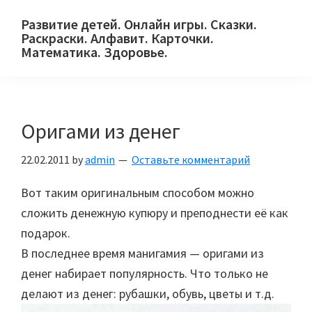
Skip
Skip
Skip
Развитие детей. Онлайн игры. Сказки.
to
to
to
Раскраски. Алфавит. Карточки.
primary
main
primary
Математика. Здоровье.
Сайт
navigation
content
sidebar
для
детей
Оригами из денег
и
их
22.02.2011
by
admin
Оставьте комментарий
родителей.
Вот таким оригинальным способом можно
сложить денежную купюру и преподнести её как
подарок.
В последнее время манигамия — оригами из
денег набирает популярность. Что только не
делают из денег: рубашки, обувь, цветы и т.д.