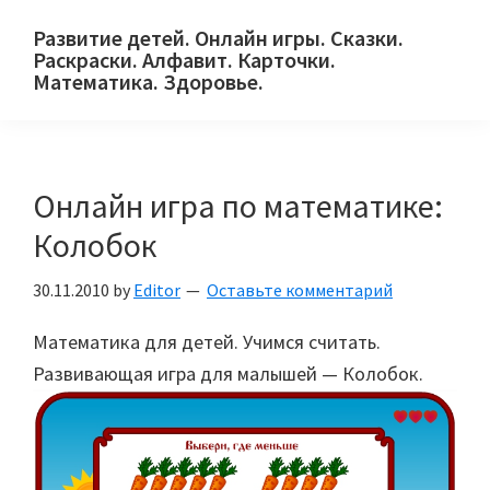
Skip
Skip
Skip
Развитие детей. Онлайн игры. Сказки.
to
to
to
Раскраски. Алфавит. Карточки.
primary
main
primary
Математика. Здоровье.
Сайт
navigation
content
sidebar
для
детей
Онлайн игра по математике:
и
их
Колобок
родителей.
30.11.2010
by
Editor
Оставьте комментарий
Математика для детей. Учимся считать.
Развивающая игра для малышей — Колобок.