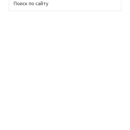
Основной
по
сайдбар
сайту