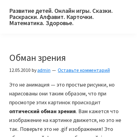
Skip
Skip
Skip
Развитие детей. Онлайн игры. Сказки.
to
to
to
Раскраски. Алфавит. Карточки.
primary
main
primary
Математика. Здоровье.
Сайт
navigation
content
sidebar
для
детей
Обман зрения
и
их
12.05.2010
by
admin
Оставьте комментарий
родителей.
Это не анимация — это простые рисунки, но
нарисованы они таким образом, что при
просмотре этих картинок происходит
оптический обман зрения
. Вам кажется что
изображение на картинке движется, но это не
так. Поверьте это не .gif изображения! Это