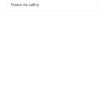
Основной
Поиск
по
сайдбар
сайту