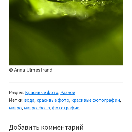
© Anna Ulmestrand
Раздел:
Красивые фото
,
Разное
Метки:
вода
,
красивые фото
,
красивые фотографии
,
макро
,
макро-фото
,
фотографии
Добавить комментарий
Reader