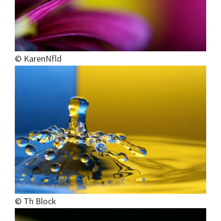
© KarenNfld
© Th Block