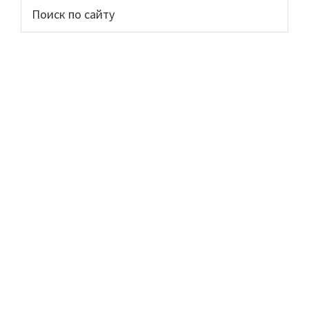
Основной
Поиск
по
сайдбар
сайту