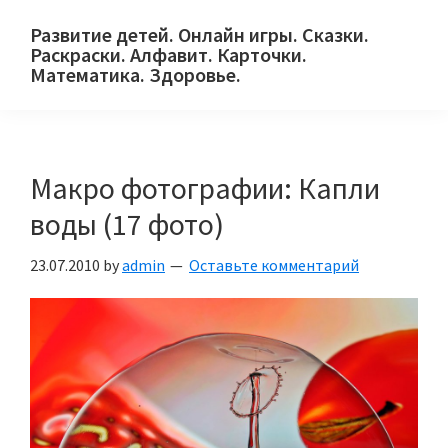
Skip
Skip
Skip
Развитие детей. Онлайн игры. Сказки.
to
to
to
Раскраски. Алфавит. Карточки.
primary
main
primary
Математика. Здоровье.
Сайт
navigation
content
sidebar
для
детей
Макро фотографии: Капли
и
их
воды (17 фото)
родителей.
23.07.2010
by
admin
Оставьте комментарий