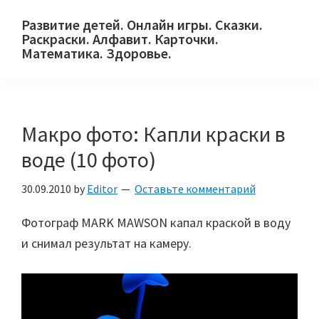
Skip
Skip
Skip
Развитие детей. Онлайн игры. Сказки.
to
to
to
Раскраски. Алфавит. Карточки.
primary
main
primary
Математика. Здоровье.
Сайт
navigation
content
sidebar
для
детей
Макро фото: Капли краски в
и
их
воде (10 фото)
родителей.
30.09.2010
by
Editor
Оставьте комментарий
Фотограф MARK MAWSON капал краской в воду
и снимал результат на камеру.