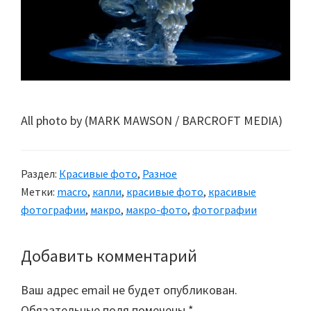
All photo by (MARK MAWSON / BARCROFT MEDIA)
Раздел:
Красивые фото
,
Разное
Метки:
macro
,
капли
,
красивые фото
,
красивые
фотографии
,
макро
,
макро-фото
,
фотографии
Добавить комментарий
Reader
Interactions
Ваш адрес email не будет опубликован.
Обязательные поля помечены
*