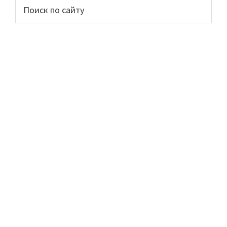
Основной
Поиск
по
сайдбар
сайту