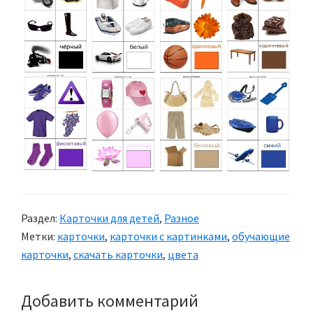
Раздел:
Карточки для детей
,
Разное
Метки:
карточки
,
карточки с картинками
,
обучающие
карточки
,
скачать карточки
,
цвета
Добавить комментарий
Reader