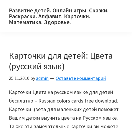
Skip
Skip
Skip
Развитие детей. Онлайн игры. Сказки.
to
to
to
Раскраски. Алфавит. Карточки.
primary
main
primary
Математика. Здоровье.
Сайт
navigation
content
sidebar
для
детей
Карточки для детей: Цвета
и
их
(русский язык)
родителей.
25.11.2010
by
admin
Оставьте комментарий
Карточки Цвета на русском языке для детей
бесплатно – Russian colors cards free download.
Карточки цвета для маленьких детей поможет
Вашим детям выучить цвета на Русском языке.
Также эти замечательные карточки вы можете