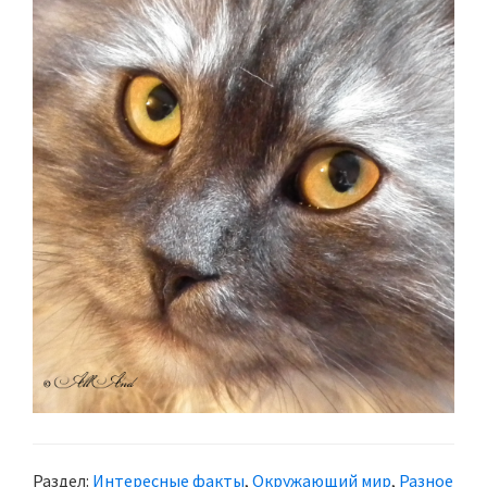
Раздел:
Интересные факты
,
Окружающий мир
,
Разное