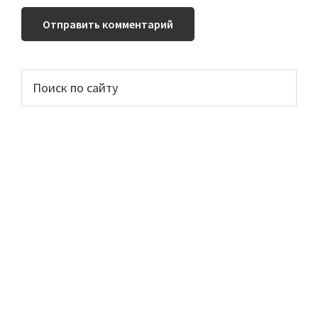
Основной
Поиск
по
сайдбар
сайту