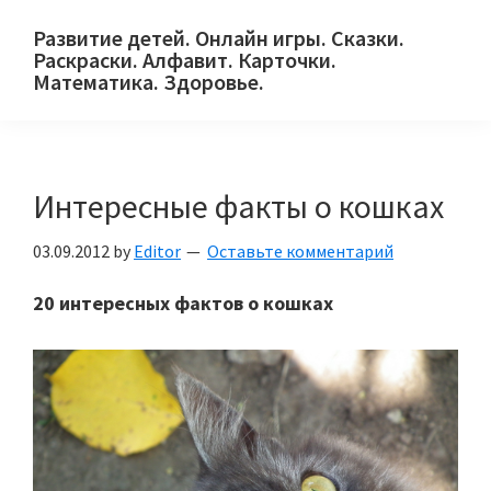
Skip
Skip
Skip
Развитие детей. Онлайн игры. Сказки.
to
to
to
Раскраски. Алфавит. Карточки.
primary
main
primary
Математика. Здоровье.
Сайт
navigation
content
sidebar
для
детей
Интересные факты о кошках
и
их
03.09.2012
by
Editor
Оставьте комментарий
родителей.
20 интересных фактов о кошках