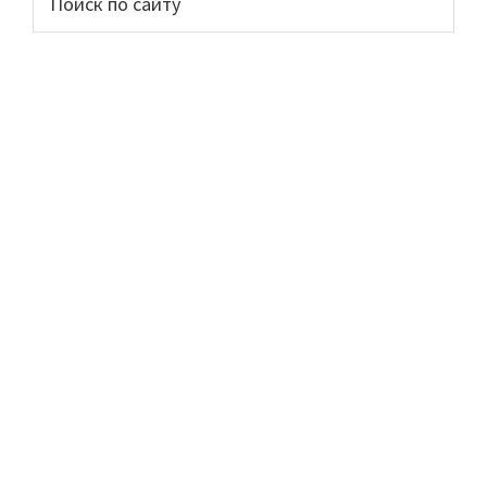
по
сайдбар
сайту