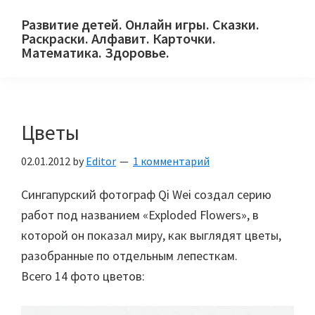
Skip
Skip
Skip
Развитие детей. Онлайн игры. Сказки.
to
to
to
Раскраски. Алфавит. Карточки.
primary
main
primary
Математика. Здоровье.
Сайт
navigation
content
sidebar
для
детей
Цветы
и
их
02.01.2012
by
Editor
1 комментарий
родителей.
Сингапурский фотограф Qi Wei создал серию
работ под названием «Exploded Flowers», в
которой он показал миру, как выглядят цветы,
разобранные по отдельным лепесткам.
Всего 14 фото цветов: