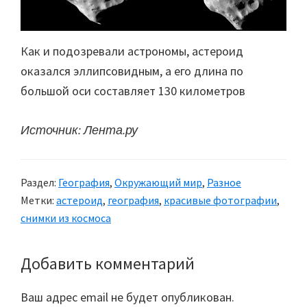
Как и подозревали астрономы, астероид
оказался эллипсовидным, а его длина по
большой оси составляет 130 километров
Источник: Лента.ру
Раздел:
География
,
Окружающий мир
,
Разное
Метки:
астероид
,
география
,
красивые фотографии
,
снимки из космоса
Добавить комментарий
Reader
Interactions
Ваш адрес email не будет опубликован.