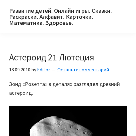
Skip
Skip
Skip
Развитие детей. Онлайн игры. Сказки.
to
to
to
Раскраски. Алфавит. Карточки.
primary
main
primary
Математика. Здоровье.
Сайт
navigation
content
sidebar
для
детей
Астероид 21 Лютеция
и
их
18.09.2010
by
Editor
Оставьте комментарий
родителей.
Зонд «Розетта» в деталях разглядел древний
астероид.