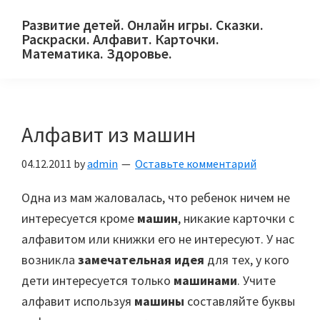
Skip
Skip
Skip
Развитие детей. Онлайн игры. Сказки.
to
to
to
Раскраски. Алфавит. Карточки.
primary
main
primary
Математика. Здоровье.
Сайт
navigation
content
sidebar
для
детей
Алфавит из машин
и
их
04.12.2011
by
admin
Оставьте комментарий
родителей.
Одна из мам жаловалась, что ребенок ничем не
интересуется кроме
машин
, никакие карточки с
алфавитом или книжки его не интересуют. У нас
возникла
замечательная идея
для тех, у кого
дети интересуется только
машинами
. Учите
алфавит используя
машины
составляйте буквы