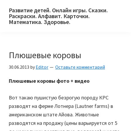
Skip
Skip
Skip
Развитие детей. Онлайн игры. Сказки.
to
to
to
Раскраски. Алфавит. Карточки.
primary
main
primary
Математика. Здоровье.
Сайт
navigation
content
sidebar
для
детей
Плюшевые коровы
и
их
30.06.2013
by
Editor
Оставьте комментарий
родителей.
Плюшевые коровы фото + видео
Вот такаю пушистую безрогую породу КРС
разводят на ферме Лотнера (Lautner farms) в
американском штате Айова. Животные
разводятся на продажу (цены варьируется от 5