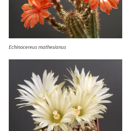
Echinocereus mathesianus