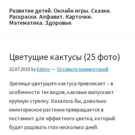
Skip
Skip
Skip
Развитие детей. Онлайн игры. Сказки.
to
to
to
Раскраски. Алфавит. Карточки.
primary
main
primary
Математика. Здоровье.
Сайт
navigation
content
sidebar
для
детей
Цветущие кактусы (25 фото)
и
их
22.07.2010
by
Editor
Оставьте комментарий
родителей.
Зрелище цветущего кактуса привлекает – в
особенности тех видов, каковые выпускают
крупную стрелку. Казалось бы, довольно
неинтересное растение превращается в
постамент для эффектного цветка, который
будет радовать глаз несколько дней.