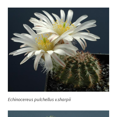
Echinocereus pulchellus v.sharpii