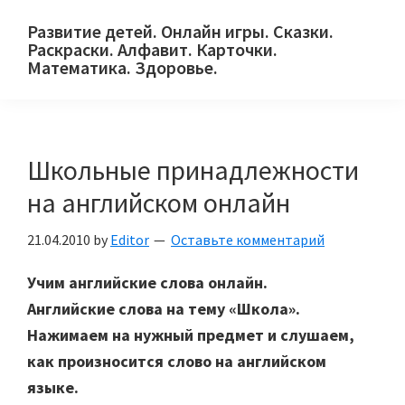
Skip
Skip
Skip
Развитие детей. Онлайн игры. Сказки.
to
to
to
Раскраски. Алфавит. Карточки.
primary
main
primary
Математика. Здоровье.
Сайт
navigation
content
sidebar
для
детей
Школьные принадлежности
и
их
на английском онлайн
родителей.
21.04.2010
by
Editor
Оставьте комментарий
Учим английские слова онлайн.
Английские слова на тему «Школа».
Нажимаем на нужный предмет и слушаем,
как произносится слово на английском
языке.