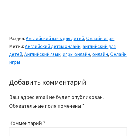
Раздел:
Английский язык для детей
,
Онлайн игры
Метки:
Английский детям онлайн
,
английский для
детей
,
Английский язык
,
игры онлайн
,
онлайн
,
Онлайн
игры
Добавить комментарий
Reader
Interactions
Ваш адрес email не будет опубликован.
Обязательные поля помечены
*
Комментарий
*