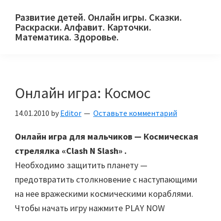
Skip
Skip
Skip
Развитие детей. Онлайн игры. Сказки.
to
to
to
Раскраски. Алфавит. Карточки.
primary
main
primary
Математика. Здоровье.
Сайт
navigation
content
sidebar
для
детей
Онлайн игра: Космос
и
их
14.01.2010
by
Editor
Оставьте комментарий
родителей.
Онлайн игра для мальчиков — Космическая
стрелялка «Clash N Slash» .
Необходимо защитить планету —
предотвратить столкновение с наступающими
на нее вражескими космическими кораблями.
Чтобы начать игру нажмите PLAY NOW