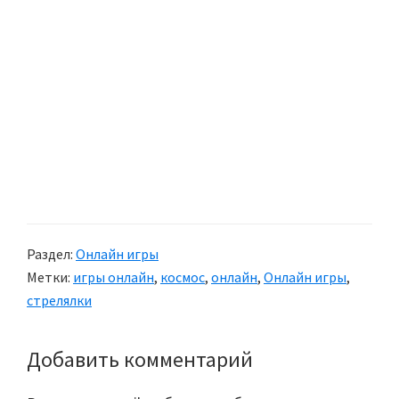
Раздел:
Онлайн игры
Метки:
игры онлайн
,
космос
,
онлайн
,
Онлайн игры
,
стрелялки
Добавить комментарий
Reader
Interactions