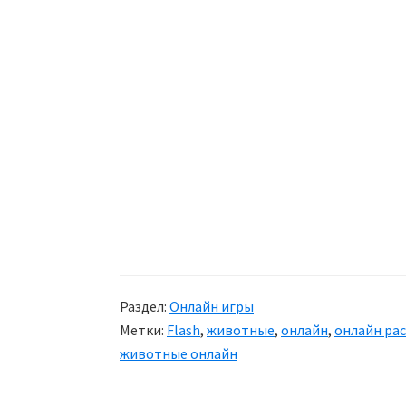
Раздел:
Онлайн игры
Метки:
Flash
,
животные
,
онлайн
,
онлайн ра
животные онлайн