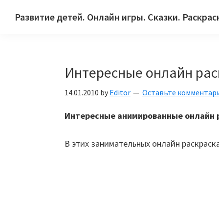
Skip
Skip
Skip
Развитие детей. Онлайн игры. Сказки. Раскрас
to
to
to
Сайт
primary
main
primary
для
navigation
content
sidebar
детей
Интересные онлайн рас
и
их
14.01.2010
by
Editor
Оставьте комментар
родителей.
Интересные анимированные онлайн р
В этих занимательных онлайн раскраск