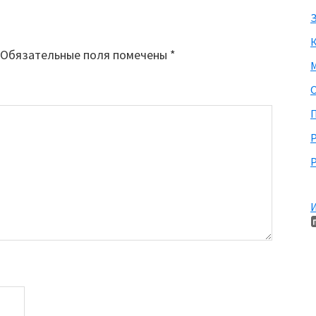
З
Обязательные поля помечены
*
М
П
Р
И