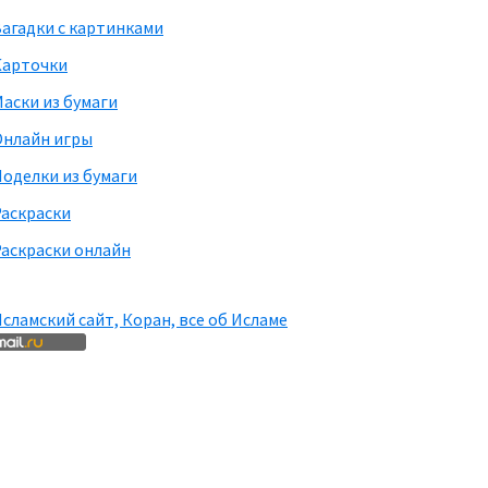
агадки с картинками
Карточки
аски из бумаги
Онлайн игры
оделки из бумаги
Раскраски
аскраски онлайн
сламский сайт, Коран, все об Исламе