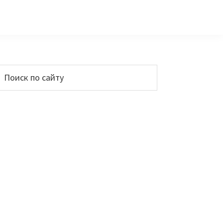
Основной
Поиск
по
сайдбар
айту