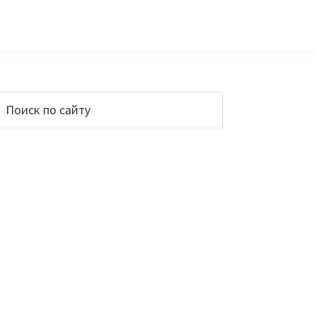
Основной
Поиск
по
сайдбар
айту