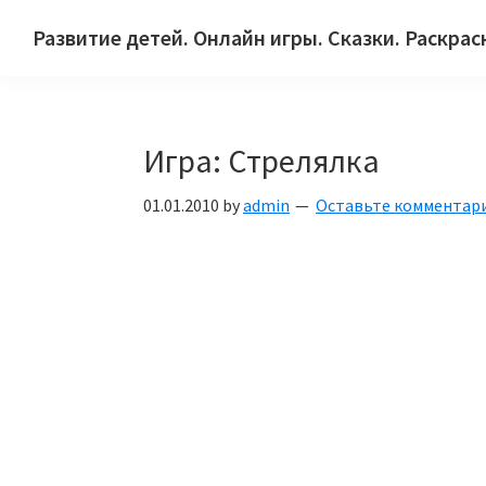
Skip
Skip
Skip
Развитие детей. Онлайн игры. Сказки. Раскрас
to
to
to
Сайт
primary
main
primary
для
navigation
content
sidebar
детей
Игра: Стрелялка
и
их
01.01.2010
by
admin
Оставьте комментар
родителей.