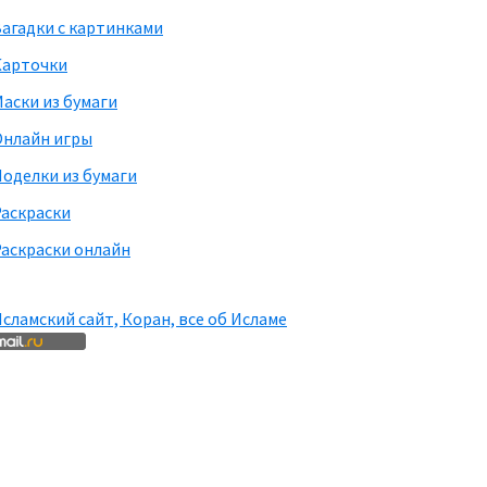
агадки с картинками
Карточки
аски из бумаги
Онлайн игры
оделки из бумаги
Раскраски
аскраски онлайн
сламский сайт, Коран, все об Исламе