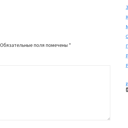
З
М
Обязательные поля помечены
*
П
Р
И