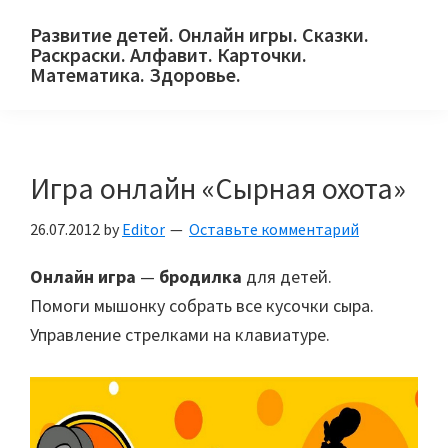
Skip
Skip
Skip
Развитие детей. Онлайн игры. Сказки.
to
to
to
Раскраски. Алфавит. Карточки.
primary
main
primary
Математика. Здоровье.
Сайт
navigation
content
sidebar
для
детей
Игра онлайн «Сырная охота»
и
их
26.07.2012
by
Editor
Оставьте комментарий
родителей.
Онлайн игра
—
бродилка
для детей.
Помоги мышонку собрать все кусочки сыра.
Управление стрелками на клавиатуре.