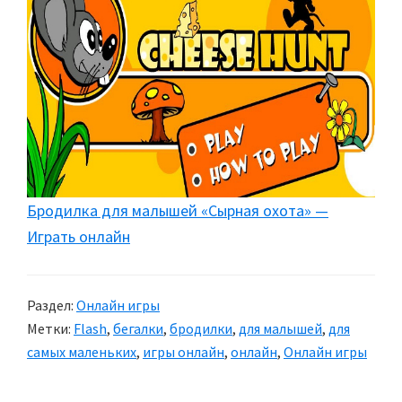
Бродилка для малышей «Сырная охота» —
Играть онлайн
Раздел:
Онлайн игры
Метки:
Flash
,
бегалки
,
бродилки
,
для малышей
,
для
самых маленьких
,
игры онлайн
,
онлайн
,
Онлайн игры