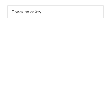
Основной
Поиск
по
сайдбар
сайту