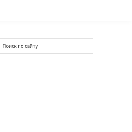
Основной
Поиск
по
сайдбар
айту