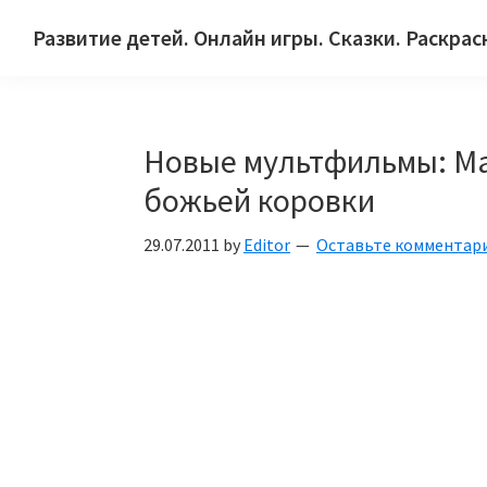
Skip
Skip
Skip
Развитие детей. Онлайн игры. Сказки. Раскрас
to
to
to
Сайт
primary
main
primary
для
navigation
content
sidebar
детей
Новые мультфильмы: М
и
их
божьей коровки
родителей.
29.07.2011
by
Editor
Оставьте комментар