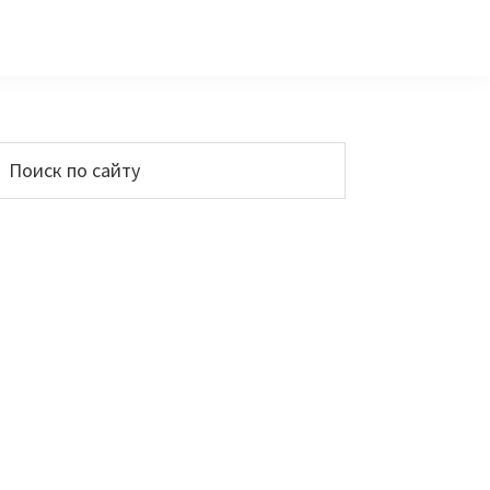
Основной
Поиск
по
сайдбар
айту