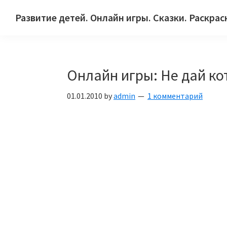
Skip
Skip
Skip
Развитие детей. Онлайн игры. Сказки. Раскрас
to
to
to
Сайт
primary
main
primary
для
navigation
content
sidebar
детей
Онлайн игры: Не дай ко
и
их
01.01.2010
by
admin
1 комментарий
родителей.