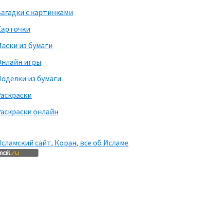
агадки с картинками
Карточки
аски из бумаги
Онлайн игры
оделки из бумаги
Раскраски
аскраски онлайн
сламский сайт, Коран, все об Исламе