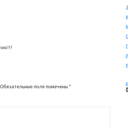
З
М
П
бою!!!
Р
И
Обязательные поля помечены
*