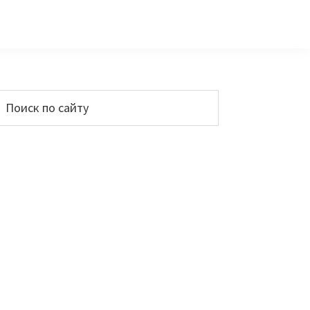
Основной
Поиск
по
сайдбар
айту