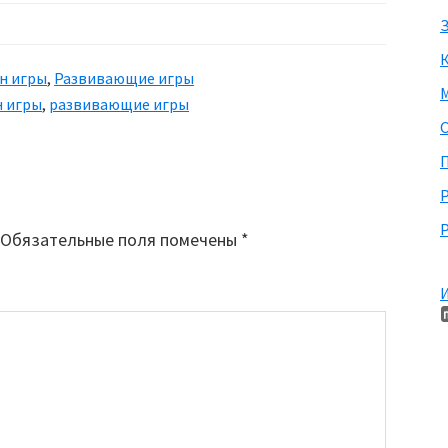
З
н игры
,
Развивающие игры
М
 игры
,
развивающие игры
П
Р
Обязательные поля помечены
*
И