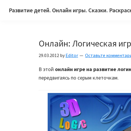
Skip
Skip
Skip
Развитие детей. Онлайн игры. Сказки. Раскрас
to
to
to
Сайт
primary
main
primary
для
navigation
content
sidebar
детей
Онлайн: Логическая игр
и
их
29.03.2012
by
Editor
Оставьте комментар
родителей.
В этой
онлайн игре на развитие логи
передвигаясь по серым клеточкам.