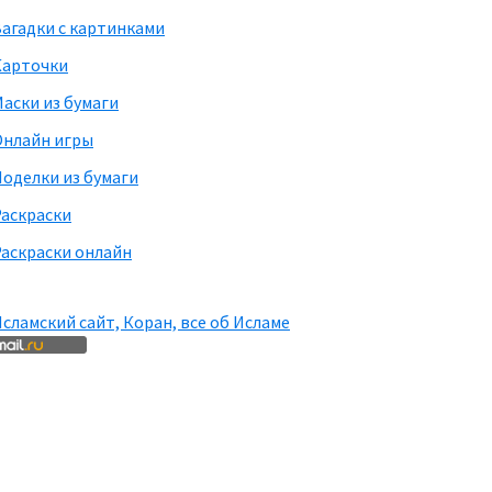
агадки с картинками
Карточки
аски из бумаги
Онлайн игры
оделки из бумаги
Раскраски
аскраски онлайн
сламский сайт, Коран, все об Исламе