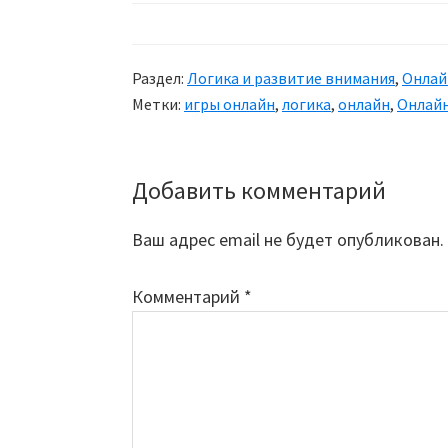
Раздел:
Логика и развитие внимания
,
Онлай
Метки:
игры онлайн
,
логика
,
онлайн
,
Онлайн
Добавить комментарий
Reader
Interactions
Ваш адрес email не будет опубликован.
Комментарий
*