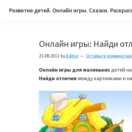
Skip
Skip
Skip
Развитие детей. Онлайн игры. Сказки. Раскрас
to
to
to
Сайт
primary
main
primary
для
navigation
content
sidebar
детей
Онлайн игры: Найди от
и
их
21.08.2011
by
Editor
Оставьте комментар
родителей.
Онлайн игры для маленьких
детей на
Найди отличия
между картинками и на