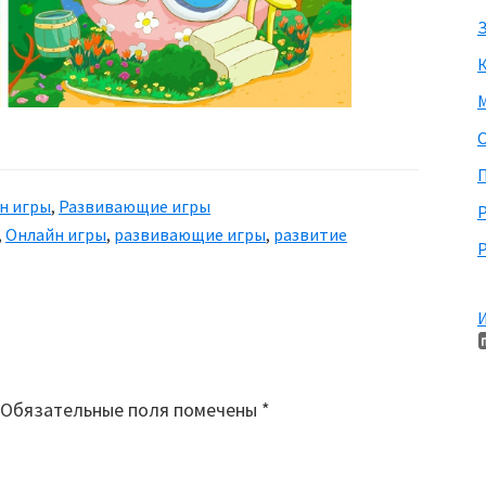
З
М
П
н игры
,
Развивающие игры
,
Онлайн игры
,
развивающие игры
,
развитие
Р
И
Обязательные поля помечены
*