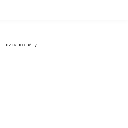
Основной
Поиск
по
сайдбар
айту