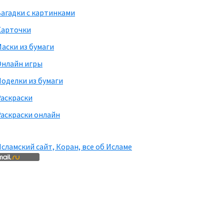
агадки с картинками
Карточки
аски из бумаги
Онлайн игры
оделки из бумаги
Раскраски
аскраски онлайн
сламский сайт, Коран, все об Исламе