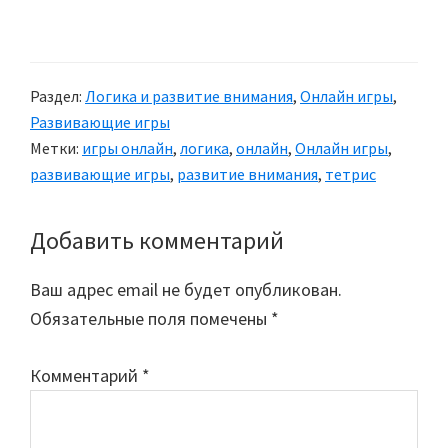
Раздел:
Логика и развитие внимания
,
Онлайн игры
,
Развивающие игры
Метки:
игры онлайн
,
логика
,
онлайн
,
Онлайн игры
,
развивающие игры
,
развитие внимания
,
тетрис
Добавить комментарий
Reader
Interactions
Ваш адрес email не будет опубликован.
Обязательные поля помечены
*
Комментарий
*