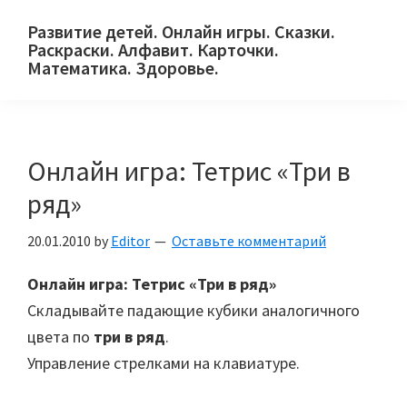
Skip
Skip
Skip
Развитие детей. Онлайн игры. Сказки.
to
to
to
Раскраски. Алфавит. Карточки.
primary
main
primary
Математика. Здоровье.
Сайт
navigation
content
sidebar
для
детей
Онлайн игра: Тетрис «Три в
и
их
ряд»
родителей.
20.01.2010
by
Editor
Оставьте комментарий
Онлайн игра: Тетрис «Три в ряд»
Складывайте падающие кубики аналогичного
цвета по
три в ряд
.
Управление стрелками на клавиатуре.