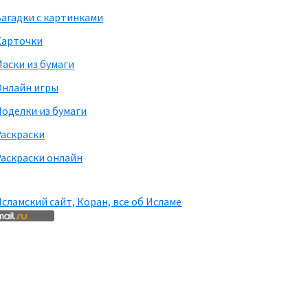
агадки с картинками
Карточки
аски из бумаги
Онлайн игры
оделки из бумаги
Раскраски
аскраски онлайн
сламский сайт, Коран, все об Исламе