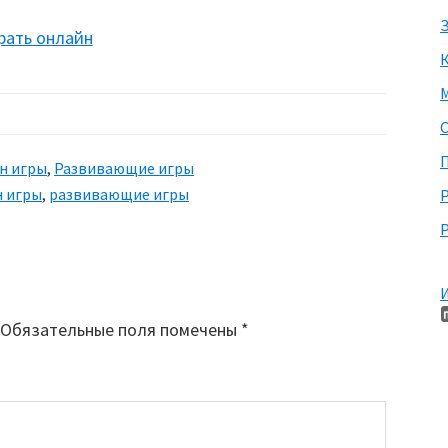
З
рать онлайн
М
П
н игры
,
Развивающие игры
 игры
,
развивающие игры
Р
И
Обязательные поля помечены
*