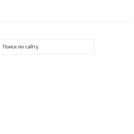
Основной
Поиск
по
сайдбар
айту