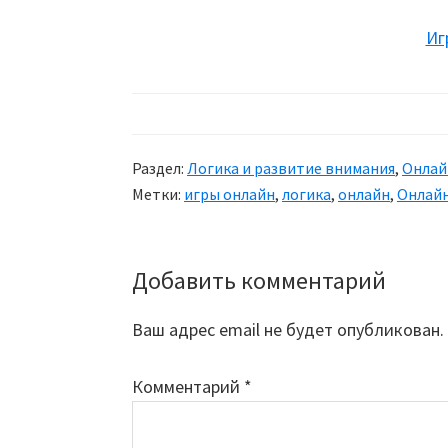
Иг
Раздел:
Логика и развитие внимания
,
Онлай
Метки:
игры онлайн
,
логика
,
онлайн
,
Онлайн
Добавить комментарий
Reader
Interactions
Ваш адрес email не будет опубликован.
Комментарий
*