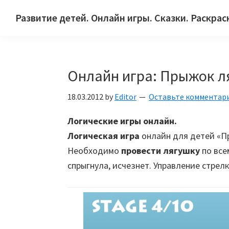
Skip
Skip
Skip
Развитие детей. Онлайн игры. Сказки. Раскрас
to
to
to
Сайт
primary
main
primary
для
navigation
content
sidebar
детей
Онлайн игра: Прыжок л
и
их
18.03.2012
by
Editor
Оставьте комментар
родителей.
Логические игры онлайн.
Логическая игра
онлайн для детей «П
Необходимо
провести лягушку
по все
спрыгнула, исчезнет. Управление стрелк