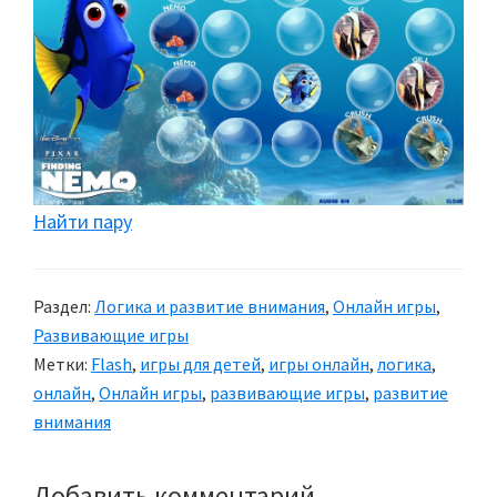
Найти пару
Раздел:
Логика и развитие внимания
,
Онлайн игры
,
Развивающие игры
Метки:
Flash
,
игры для детей
,
игры онлайн
,
логика
,
онлайн
,
Онлайн игры
,
развивающие игры
,
развитие
внимания
Добавить комментарий