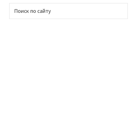
Основной
Поиск
по
сайдбар
сайту