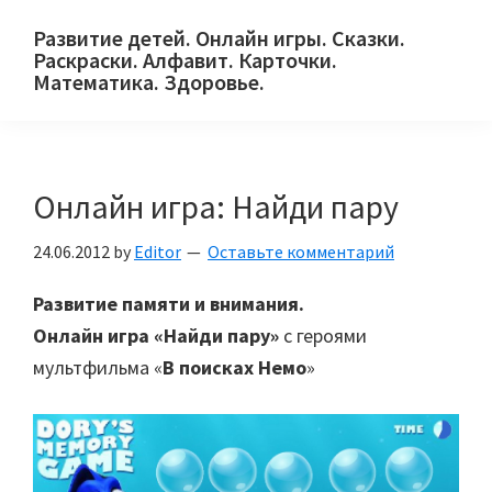
Skip
Skip
Skip
Развитие детей. Онлайн игры. Сказки.
to
to
to
Раскраски. Алфавит. Карточки.
primary
main
primary
Математика. Здоровье.
Сайт
navigation
content
sidebar
для
детей
Онлайн игра: Найди пару
и
их
24.06.2012
by
Editor
Оставьте комментарий
родителей.
Развитие памяти и внимания.
Онлайн игра «Найди пару»
с героями
мультфильма «
В поисках Немо
»