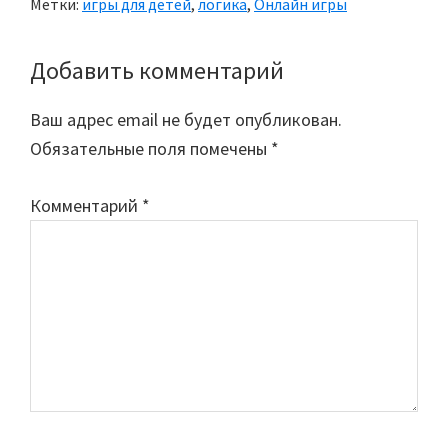
Метки:
игры для детей
,
логика
,
Онлайн игры
Добавить комментарий
Reader
Interactions
Ваш адрес email не будет опубликован.
Обязательные поля помечены
*
Комментарий
*