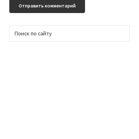
Основной
Поиск
по
сайдбар
сайту