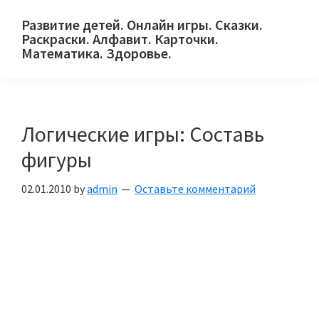
Skip
Skip
Skip
Развитие детей. Онлайн игры. Сказки.
to
to
to
Раскраски. Алфавит. Карточки.
primary
main
primary
Математика. Здоровье.
Сайт
navigation
content
sidebar
для
детей
Логические игры: Составь
и
их
фигуры
родителей.
02.01.2010
by
admin
Оставьте комментарий