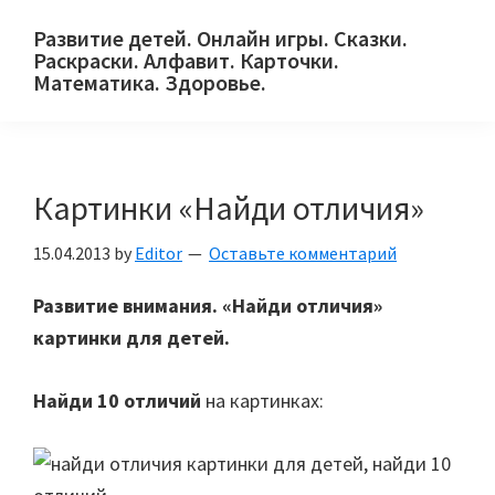
Skip
Skip
Skip
Развитие детей. Онлайн игры. Сказки.
to
to
to
Раскраски. Алфавит. Карточки.
primary
main
primary
Математика. Здоровье.
Сайт
navigation
content
sidebar
для
детей
Картинки «Найди отличия»
и
их
15.04.2013
by
Editor
Оставьте комментарий
родителей.
Развитие внимания. «Найди отличия»
картинки для детей.
Найди 10 отличий
на картинках: