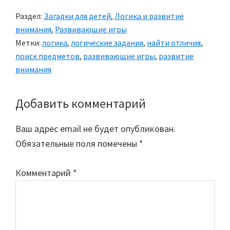
Раздел:
Загадки для детей
,
Логика и развитие
внимания
,
Развивающие игры
Метки:
логика
,
логические задания
,
найти отличия
,
поиск предметов
,
развивающие игры
,
развитие
внимания
Добавить комментарий
Reader
Interactions
Ваш адрес email не будет опубликован.
Обязательные поля помечены
*
Комментарий
*