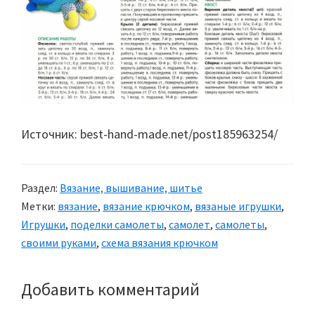
Источник: best-hand-made.net/post185963254/
Раздел:
Вязание, вышивание, шитье
Метки:
вязание
,
вязание крючком
,
вязаные игрушки
,
Игрушки
,
поделки самолеты
,
самолет
,
самолеты
,
своими руками
,
схема вязания крючком
Добавить комментарий
Reader
Interactions