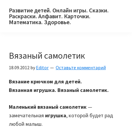
Skip
Skip
Skip
Развитие детей. Онлайн игры. Сказки.
to
to
to
Раскраски. Алфавит. Карточки.
primary
main
primary
Математика. Здоровье.
Сайт
navigation
content
sidebar
для
детей
Вязаный самолетик
и
их
18.09.2012
by
Editor
Оставьте комментарий
родителей.
Вязание крючком для детей.
Вязанная игрушка. Вязаный самолетик.
Маленький вязаный самолетик
—
замечательная
игрушка
, которой будет рад
любой малыш.