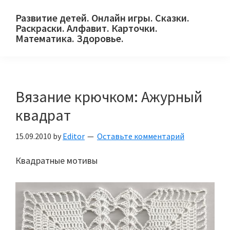
Skip
Skip
Skip
Развитие детей. Онлайн игры. Сказки.
to
to
to
Раскраски. Алфавит. Карточки.
primary
main
primary
Математика. Здоровье.
Сайт
navigation
content
sidebar
для
детей
Вязание крючком: Ажурный
и
их
квадрат
родителей.
15.09.2010
by
Editor
Оставьте комментарий
Квадратные мотивы