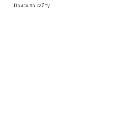
Основной
Поиск
по
сайдбар
сайту