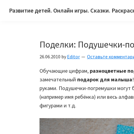
Skip
Skip
Skip
Развитие детей. Онлайн игры. Сказки. Раскрас
to
to
to
Сайт
primary
main
primary
для
navigation
content
sidebar
детей
Поделки: Подушечки-п
и
их
26.06.2010
by
Editor
Оставьте комментар
родителей.
Обучающие цифрам,
разноцветные п
замечательный
подарок для малыша
руками. Подушечки-погремушки могут бы
(например имя ребёнка) или весь алфав
фигурами и т.д.