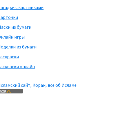
агадки с картинками
Карточки
аски из бумаги
Онлайн игры
оделки из бумаги
Раскраски
аскраски онлайн
сламский сайт, Коран, все об Исламе