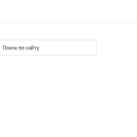
Основной
Поиск
по
сайдбар
айту