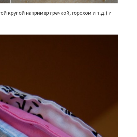
й крупой например гречкой, горохом и т.д.) и