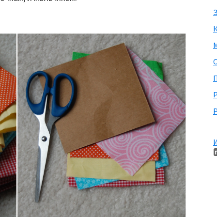
З
М
П
Р
И